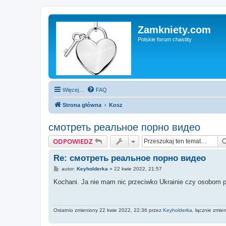
Zamkniety.com
Polskie forum chastity
Więcej…
FAQ
Strona główna
Kosz
смотреть реальное порно видео
ODPOWIEDZ
Re: смотреть реальное порно видео
P
autor:
Keyholderka
»
22 kwie 2022, 21:57
o
s
Kochani. Ja nie mam nic przeciwko Ukrainie czy osobom 
t
Ostatnio zmieniony 22 kwie 2022, 22:36 przez
Keyholderka
, łącznie zmien