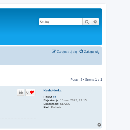
Szukaj
Wyszukiwanie z
Zarejestruj się
Zaloguj się
Posty: 3 • Strona
1
z
1
Keyholderka
0
Posty:
46
Rejestracja:
10 mar 2022, 21:15
Lokalizacja:
ŚLĄSK
Płeć:
Kobieta
N
a