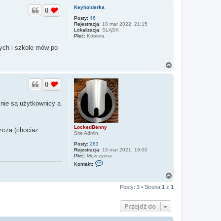
g
Keyholderka
0
ó
r
Posty:
46
Rejestracja:
10 mar 2022, 21:15
ę
Lokalizacja:
ŚLĄSK
Płeć:
Kobieta
nych i szkole mów po
N
a
g
0
ó
r
ę
 nie są użytkownicy a
LockedBenny
zcza (chociaż
Site Admin
Posty:
263
Rejestracja:
15 mar 2021, 19:00
Płeć:
Mężczyzna
S
Kontakt:
k
o
N
n
a
t
Posty: 3 • Strona
1
z
1
g
a
ó
k
r
t
Przejdź do
u
ę
j
s