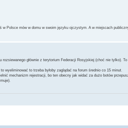
esteś w Polsce mów w domu w swoim języku ojczystym. A w miejscach publicz
rozsiewanego głównie z terytorium Federacji Rosyjskiej (choć nie tylko). To
y to wyeliminować to trzeba byłoby zaglądać na forum średnio co 15 minut.
zelnić mechanizm rejestracji, bo ten obecny jak widać za dużo botów przepus
ymuje).