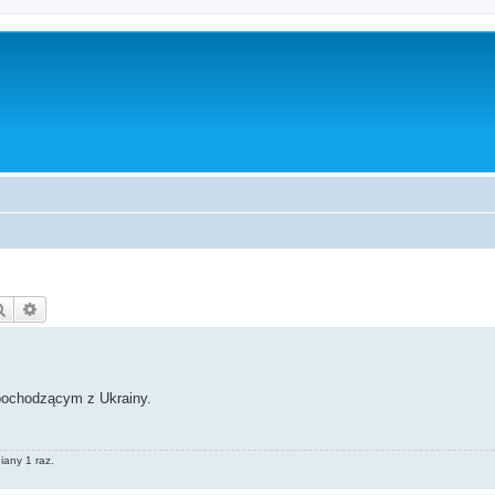
Szukaj
Wyszukiwanie zaawansowane
pochodzącym z Ukrainy.
iany 1 raz.