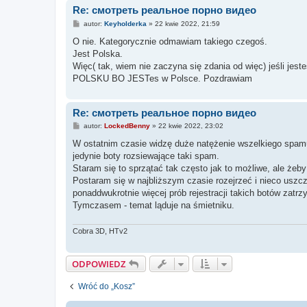
Re: смотреть реальное порно видео
P
autor:
Keyholderka
»
22 kwie 2022, 21:59
o
s
O nie. Kategorycznie odmawiam takiego czegoś.
t
Jest Polska.
Więc( tak, wiem nie zaczyna się zdania od więc) jeśli j
POLSKU BO JESTes w Polsce. Pozdrawiam
Re: смотреть реальное порно видео
P
autor:
LockedBenny
»
22 kwie 2022, 23:02
o
s
W ostatnim czasie widzę duże natężenie wszelkiego spamu 
t
jedynie boty rozsiewające taki spam.
Staram się to sprzątać tak często jak to możliwe, ale żeb
Postaram się w najbliższym czasie rozejrzeć i nieco uszc
ponaddwukrotnie więcej prób rejestracji takich botów zatrz
Tymczasem - temat ląduje na śmietniku.
Cobra 3D, HTv2
ODPOWIEDZ
Wróć do „Kosz”