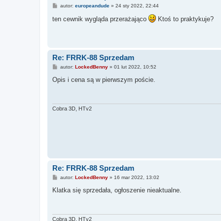
P
autor:
europeandude
»
24 sty 2022, 22:44
o
s
ten cewnik wygląda przerażająco
Ktoś to praktykuje?
t
Re: FRRK-88 Sprzedam
P
autor:
LockedBenny
»
01 lut 2022, 10:52
o
s
Opis i cena są w pierwszym poście.
t
Cobra 3D, HTv2
Re: FRRK-88 Sprzedam
P
autor:
LockedBenny
»
16 mar 2022, 13:02
o
s
Klatka się sprzedała, ogłoszenie nieaktualne.
t
Cobra 3D, HTv2