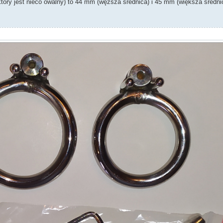
óry jest nieco owalny) to 44 mm (węższa średnica) i 45 mm (większa średni