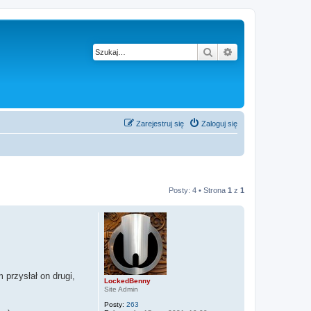
Szukaj
Wyszukiwanie z
Zarejestruj się
Zaloguj się
Posty: 4 • Strona
1
z
1
 przysłał on drugi,
LockedBenny
Site Admin
Posty:
263