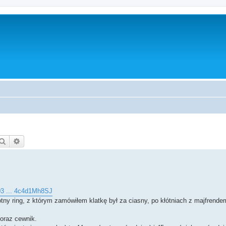
Szukaj
Wyszukiwanie zaawansowane
03 ... 4c4d1Mh8SJ
tny ring, z którym zamówiłem klatkę był za ciasny, po kłótniach z majfrendem
 oraz cewnik.