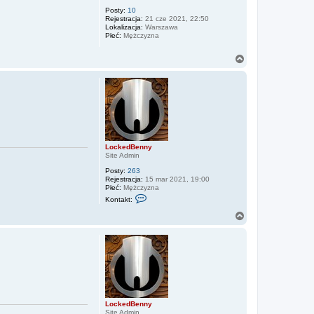
ó
r
Posty:
10
Rejestracja:
21 cze 2021, 22:50
ę
Lokalizacja:
Warszawa
Płeć:
Mężczyzna
N
a
g
ó
r
ę
LockedBenny
Site Admin
Posty:
263
Rejestracja:
15 mar 2021, 19:00
Płeć:
Mężczyzna
S
Kontakt:
k
o
N
n
a
t
g
a
ó
k
r
t
u
ę
j
s
i
ę
LockedBenny
z
Site Admin
L