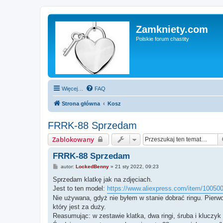
Zamkniety.com
Polskie forum chastity
Więcej…
FAQ
Strona główna
Kosz
FRRK-88 Sprzedam
Zablokowany
FRRK-88 Sprzedam
P
autor:
LockedBenny
»
21 sty 2022, 09:23
o
s
Sprzedam klatkę jak na zdjęciach.
t
Jest to ten model:
https://www.aliexpress.com/item/10050
Nie używana, gdyż nie byłem w stanie dobrać ringu. Pierwo
który jest za duży.
Reasumując: w zestawie klatka, dwa ringi, śruba i kluczyk