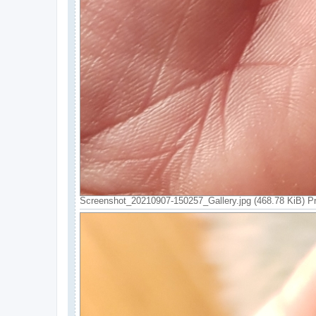
Screenshot_20210907-150257_Gallery.jpg (468.78 KiB) P