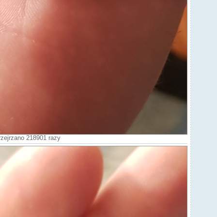
rzejrzano 218901 razy