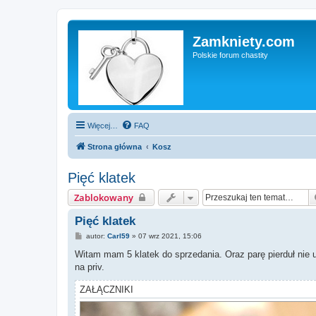
Zamkniety.com
Polskie forum chastity
Więcej…
FAQ
Strona główna
Kosz
Pięć klatek
Zablokowany
Pięć klatek
P
autor:
Carl59
»
07 wrz 2021, 15:06
o
s
Witam mam 5 klatek do sprzedania. Oraz parę pierduł nie
t
na priv.
ZAŁĄCZNIKI