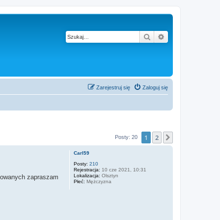
Szukaj
Wyszukiwanie z
Zarejestruj się
Zaloguj się
1
2
Następna
Posty: 20
Carl59
Posty:
210
Rejestracja:
10 cze 2021, 10:31
Lokalizacja:
Olsztyn
resowanych zapraszam
Płeć:
Mężczyzna