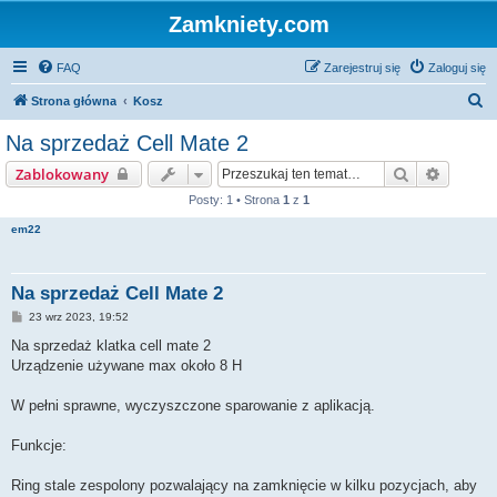
Zamkniety.com
FAQ
Zarejestruj się
Zaloguj się
S
Strona główna
Kosz
z
Na sprzedaż Cell Mate 2
u
Szukaj
Wyszuk
Zablokowany
k
Posty: 1 • Strona
1
z
1
a
em22
j
Na sprzedaż Cell Mate 2
P
23 wrz 2023, 19:52
o
s
Na sprzedaż klatka cell mate 2
t
Urządzenie używane max około 8 H
W pełni sprawne, wyczyszczone sparowanie z aplikacją.
Funkcje:
Ring stale zespolony pozwalający na zamknięcie w kilku pozycjach, aby