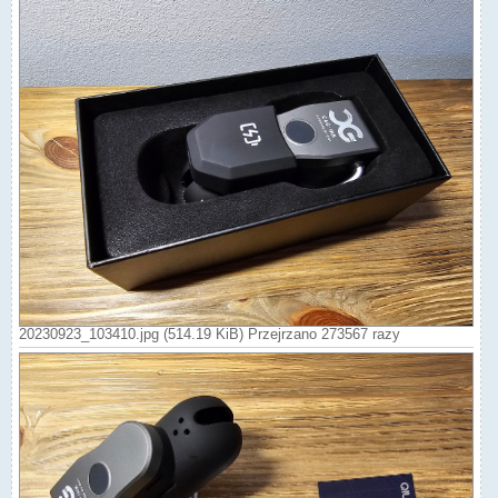
20230923_103410.jpg (514.19 KiB) Przejrzano 273567 razy