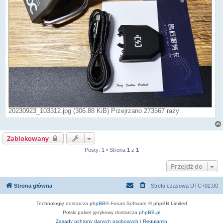
20230923_103312.jpg (306.88 KiB) Przejrzano 273567 razy
Zablokowany
Posty: 1 • Strona
1
z
1
Przejdź do
Strona główna
Strefa czasowa
UTC+02:00
Technologię dostarcza
phpBB
® Forum Software © phpBB Limited
Polski pakiet językowy dostarcza
phpBB.pl
Zasady ochrony danych osobowych
|
Regulamin