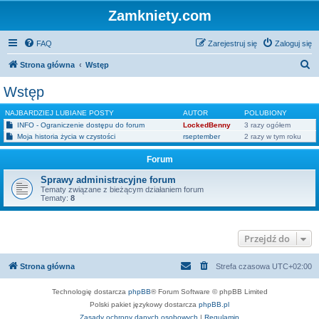
Zamkniety.com
FAQ
Zarejestruj się
Zaloguj się
S
Strona główna
Wstęp
z
Wstęp
u
NAJBARDZIEJ LUBIANE POSTY
AUTOR
POLUBIONY
k
INFO - Ograniczenie dostępu do forum
LockedBenny
3 razy ogółem
a
Moja historia życia w czystości
rseptember
2 razy w tym roku
j
Forum
Sprawy administracyjne forum
Tematy związane z bieżącym działaniem forum
Tematy:
8
Przejdź do
Strona główna
Strefa czasowa
UTC+02:00
Technologię dostarcza
phpBB
® Forum Software © phpBB Limited
Polski pakiet językowy dostarcza
phpBB.pl
Zasady ochrony danych osobowych
|
Regulamin