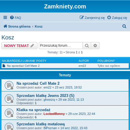
Zamkniety.com
FAQ
Zarejestruj się
Zaloguj się
S
Strona główna
Kosz
z
Kosz
u
Szukaj
Wyszukiwanie z
NOWY TEMAT
k
Tematy: 11 • Strona
1
z
1
a
NAJBARDZIEJ LUBIANE POSTY
AUTOR
POLUBIONY
j
Na sprzedaż Cell Mate 2
em22
Tylko raz ogółem
Tematy
Na sprzedaż Cell Mate 2
Ostatni post autor:
em22
«
23 wrz 2023, 19:52
Sprzedam klatkę Jewns 2023 (S)
Ostatni post autor:
ghostzq
«
29 sie 2023, 11:13
Odpowiedzi:
1
Klatka na sprzedaż
Ostatni post autor:
LockedBenny
«
29 cze 2023, 22:44
Odpowiedzi:
6
Sprzedam klatkę metalową
Ostatni post autor:
BiPoznan
«
14 wrz 2022, 15:43