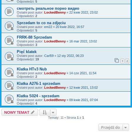
Odpowiedzi:
5
смотреть реальное порно видео
Ostatni post autor:
LockedBenny
«
22 kwie 2022, 23:02
Odpowiedzi:
2
Sprzedam to co na zdjęciu
Ostatni post autor:
em22
«
20 kwie 2022, 16:57
Odpowiedzi:
5
FRRK-88 Sprzedam
Ostatni post autor:
LockedBenny
«
16 mar 2022, 13:02
Odpowiedzi:
3
Pięć klatek
Ostatni post autor:
Carl59
«
12 sty 2022, 06:23
Odpowiedzi:
19
1
2
Klatka HTv3 Nub
Ostatni post autor:
LockedBenny
«
14 cze 2021, 11:54
Odpowiedzi:
2
Klatka A276-1 sprzedam
Ostatni post autor:
LockedBenny
«
12 kwie 2021, 13:02
Klatka S024 - sprzedam
Ostatni post autor:
LockedBenny
«
09 kwie 2021, 07:04
Odpowiedzi:
4
NOWY TEMAT
Tematy: 11 • Strona
1
z
1
Przejdź do