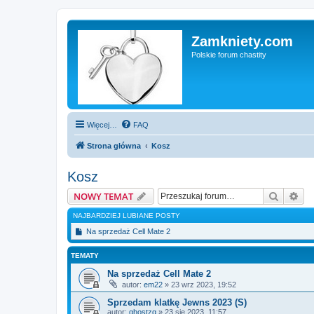
Zamkniety.com
Polskie forum chastity
Więcej…
FAQ
Strona główna
Kosz
Kosz
Szukaj
Wy
NOWY TEMAT
NAJBARDZIEJ LUBIANE POSTY
Na sprzedaż Cell Mate 2
TEMATY
Na sprzedaż Cell Mate 2
autor:
em22
»
23 wrz 2023, 19:52
Sprzedam klatkę Jewns 2023 (S)
autor:
ghostzq
»
23 sie 2023, 11:57