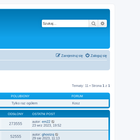
Szukaj
Wyszukiwanie z
Zarejestruj się
Zaloguj się
Tematy: 11 • Strona
1
z
1
POLUBIONY
FORUM
Tylko raz ogółem
Kosz
ODSŁONY
OSTATNI POST
autor:
em22
273555
23 wrz 2023, 19:52
autor:
ghostzq
52555
29 sie 2023, 11:13