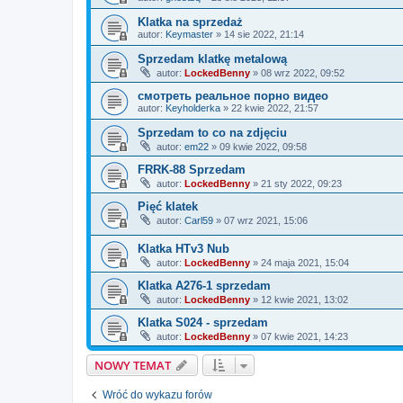
Klatka na sprzedaż
autor:
Keymaster
»
14 sie 2022, 21:14
Sprzedam klatkę metalową
autor:
LockedBenny
»
08 wrz 2022, 09:52
смотреть реальное порно видео
autor:
Keyholderka
»
22 kwie 2022, 21:57
Sprzedam to co na zdjęciu
autor:
em22
»
09 kwie 2022, 09:58
FRRK-88 Sprzedam
autor:
LockedBenny
»
21 sty 2022, 09:23
Pięć klatek
autor:
Carl59
»
07 wrz 2021, 15:06
Klatka HTv3 Nub
autor:
LockedBenny
»
24 maja 2021, 15:04
Klatka A276-1 sprzedam
autor:
LockedBenny
»
12 kwie 2021, 13:02
Klatka S024 - sprzedam
autor:
LockedBenny
»
07 kwie 2021, 14:23
NOWY TEMAT
Wróć do wykazu forów