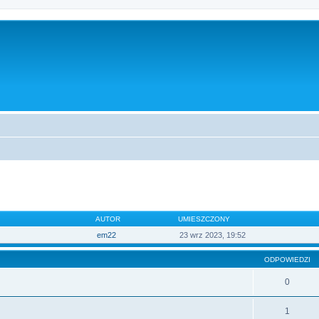
szukiwanie zaawansowane
AUTOR
UMIESZCZONY
em22
23 wrz 2023, 19:52
ODPOWIEDZI
0
1