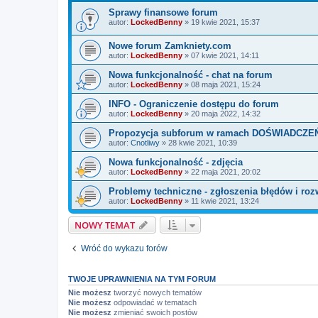
Sprawy finansowe forum
autor:
LockedBenny
»
19 kwie 2021, 15:37
Nowe forum Zamkniety.com
autor:
LockedBenny
»
07 kwie 2021, 14:11
Nowa funkcjonalność - chat na forum
autor:
LockedBenny
»
08 maja 2021, 15:24
INFO - Ograniczenie dostępu do forum
autor:
LockedBenny
»
20 maja 2022, 14:32
Propozycja subforum w ramach DOŚWIADCZE
autor:
Cnotliwy
»
28 kwie 2021, 10:39
Nowa funkcjonalność - zdjęcia
autor:
LockedBenny
»
22 maja 2021, 20:02
Problemy techniczne - zgłoszenia błędów i roz
autor:
LockedBenny
»
11 kwie 2021, 13:24
NOWY TEMAT
Wróć do wykazu forów
TWOJE UPRAWNIENIA NA TYM FORUM
Nie możesz
tworzyć nowych tematów
Nie możesz
odpowiadać w tematach
Nie możesz
zmieniać swoich postów