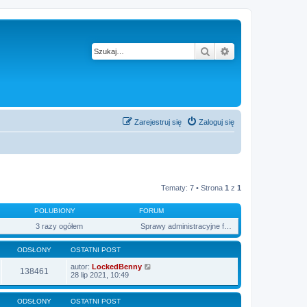
Szukaj
Wyszukiwanie z
Zarejestruj się
Zaloguj się
Tematy: 7 • Strona
1
z
1
POLUBIONY
FORUM
3 razy ogółem
Sprawy administracyjne forum
ODSŁONY
OSTATNI POST
autor:
LockedBenny
138461
28 lip 2021, 10:49
ODSŁONY
OSTATNI POST