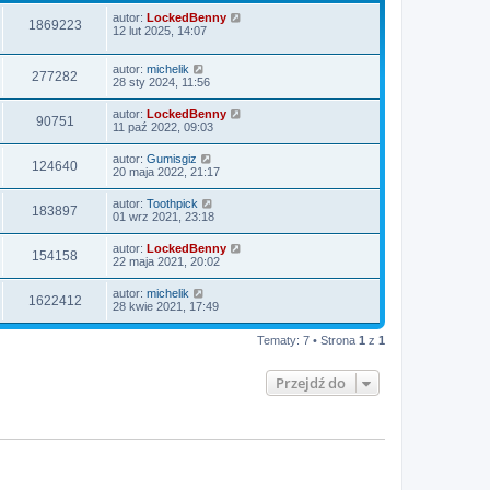
autor:
LockedBenny
1869223
12 lut 2025, 14:07
autor:
michelik
277282
28 sty 2024, 11:56
autor:
LockedBenny
90751
11 paź 2022, 09:03
autor:
Gumisgiz
124640
20 maja 2022, 21:17
autor:
Toothpick
183897
01 wrz 2021, 23:18
autor:
LockedBenny
154158
22 maja 2021, 20:02
autor:
michelik
1622412
28 kwie 2021, 17:49
Tematy: 7 • Strona
1
z
1
Przejdź do