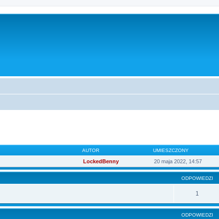
szukiwanie zaawansowane
AUTOR
UMIESZCZONY
LockedBenny
20 maja 2022, 14:57
ODPOWIEDZI
1
ODPOWIEDZI