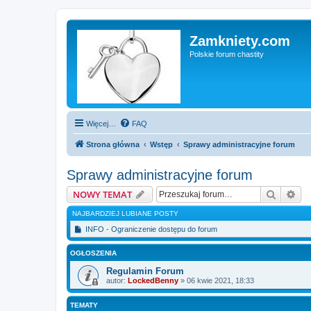
Zamkniety.com
Polskie forum chastity
Więcej…
FAQ
Strona główna
Wstęp
Sprawy administracyjne forum
Sprawy administracyjne forum
Szukaj
Wy
NOWY TEMAT
NAJBARDZIEJ LUBIANE POSTY
INFO - Ograniczenie dostępu do forum
OGŁOSZENIA
Regulamin Forum
autor:
LockedBenny
»
06 kwie 2021, 18:33
TEMATY