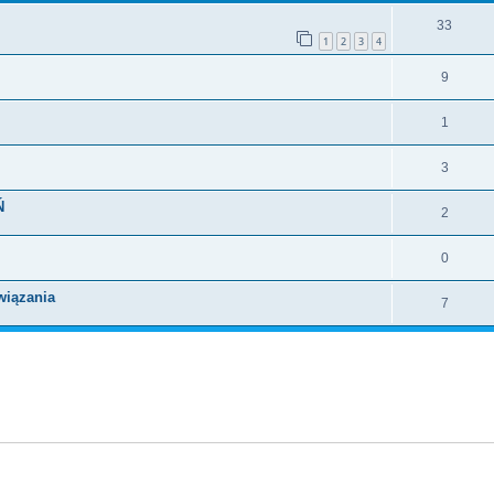
33
1
2
3
4
9
1
3
Ń
2
0
wiązania
7