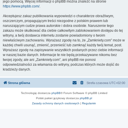
jego pomocą. Więcej informacji o phpBB można znaleźć na stronie
https://www.phpbb.com/
.
Akceptujesz zakaz publikowania wypowiedzi o charakterze obraźliwym,
oszczerczym, propagującym treści niezgodne z polskim prawem lub
naruszającym cudze prawa autorskie i dobra osobiste. Naruszenie tego
zakazu może skutkować dla ciebie całkowitym zablokowaniem dostępu do tej
witryny, a twój dostawca internetu zostanie powiadomiony o twoim
niewłaściwym zachowaniu. Wyrażasz zgodę na to, że „Zamkniety.com” może w
każdej chwili usunąć, zmienić, przenieść lub zamknąć każdy twój temat, post.
Wyrażasz zgodę na zapisywanie wszystkich podanych przez ciebie informacji
w naszej bazie danych. Informacje te nie będą przekazywane nikomu bez
twojej zgody, ale ani „Zamkniety.com”, ani phpBB nie ponosi
odpowiedzialności za włamania do witryny, podczas których może dojść do
kradzieży danych.
Strona główna
Strefa czasowa
UTC+02:00
Technologię dostarcza
phpBB
® Forum Software © phpBB Limited
Polski pakiet językowy dostarcza
phpBB.pl
Zasady ochrony danych osobowych
|
Regulamin