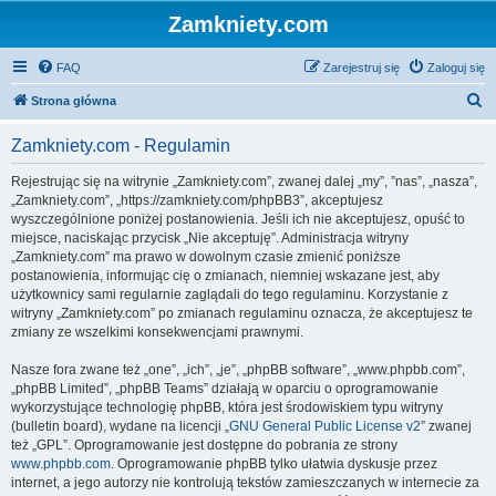
Zamkniety.com
FAQ
Zarejestruj się
Zaloguj się
S
Strona główna
z
Zamkniety.com - Regulamin
u
k
Rejestrując się na witrynie „Zamkniety.com”, zwanej dalej „my”, ”nas”, „nasza”,
„Zamkniety.com”, „https://zamkniety.com/phpBB3”, akceptujesz
a
wyszczególnione poniżej postanowienia. Jeśli ich nie akceptujesz, opuść to
j
miejsce, naciskając przycisk „Nie akceptuję”. Administracja witryny
„Zamkniety.com” ma prawo w dowolnym czasie zmienić poniższe
postanowienia, informując cię o zmianach, niemniej wskazane jest, aby
użytkownicy sami regularnie zaglądali do tego regulaminu. Korzystanie z
witryny „Zamkniety.com” po zmianach regulaminu oznacza, że akceptujesz te
zmiany ze wszelkimi konsekwencjami prawnymi.
Nasze fora zwane też „one”, „ich”, „je”, „phpBB software”, „www.phpbb.com”,
„phpBB Limited”, „phpBB Teams” działają w oparciu o oprogramowanie
wykorzystujące technologię phpBB, która jest środowiskiem typu witryny
(bulletin board), wydane na licencji „
GNU General Public License v2
” zwanej
też „GPL”. Oprogramowanie jest dostępne do pobrania ze strony
www.phpbb.com
. Oprogramowanie phpBB tylko ułatwia dyskusje przez
internet, a jego autorzy nie kontrolują tekstów zamieszczanych w internecie za