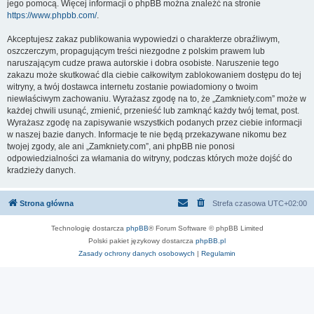
jego pomocą. Więcej informacji o phpBB można znaleźć na stronie
https://www.phpbb.com/
.
Akceptujesz zakaz publikowania wypowiedzi o charakterze obraźliwym,
oszczerczym, propagującym treści niezgodne z polskim prawem lub
naruszającym cudze prawa autorskie i dobra osobiste. Naruszenie tego
zakazu może skutkować dla ciebie całkowitym zablokowaniem dostępu do tej
witryny, a twój dostawca internetu zostanie powiadomiony o twoim
niewłaściwym zachowaniu. Wyrażasz zgodę na to, że „Zamkniety.com” może w
każdej chwili usunąć, zmienić, przenieść lub zamknąć każdy twój temat, post.
Wyrażasz zgodę na zapisywanie wszystkich podanych przez ciebie informacji
w naszej bazie danych. Informacje te nie będą przekazywane nikomu bez
twojej zgody, ale ani „Zamkniety.com”, ani phpBB nie ponosi
odpowiedzialności za włamania do witryny, podczas których może dojść do
kradzieży danych.
Strona główna
Strefa czasowa
UTC+02:00
Technologię dostarcza
phpBB
® Forum Software © phpBB Limited
Polski pakiet językowy dostarcza
phpBB.pl
Zasady ochrony danych osobowych
|
Regulamin