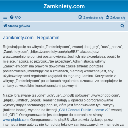
Zamkniety.com
FAQ
Zarejestruj się
Zaloguj się
S
Strona główna
z
Zamkniety.com - Regulamin
u
k
Rejestrując się na witrynie „Zamkniety.com”, zwanej dalej „my”, ”nas”, „nasza”,
„Zamkniety.com”, „https://zamkniety.com/phpBB3”, akceptujesz
a
wyszczególnione poniżej postanowienia. Jeśli ich nie akceptujesz, opuść to
j
miejsce, naciskając przycisk „Nie akceptuję”. Administracja witryny
„Zamkniety.com” ma prawo w dowolnym czasie zmienić poniższe
postanowienia, informując cię o zmianach, niemniej wskazane jest, aby
użytkownicy sami regularnie zaglądali do tego regulaminu. Korzystanie z
witryny „Zamkniety.com” po zmianach regulaminu oznacza, że akceptujesz te
zmiany ze wszelkimi konsekwencjami prawnymi.
Nasze fora zwane też „one”, „ich”, „je”, „phpBB software”, „www.phpbb.com”,
„phpBB Limited”, „phpBB Teams” działają w oparciu o oprogramowanie
wykorzystujące technologię phpBB, która jest środowiskiem typu witryny
(bulletin board), wydane na licencji „
GNU General Public License v2
” zwanej
też „GPL”. Oprogramowanie jest dostępne do pobrania ze strony
www.phpbb.com
. Oprogramowanie phpBB tylko ułatwia dyskusje przez
internet, a jego autorzy nie kontrolują tekstów zamieszczanych w internecie za