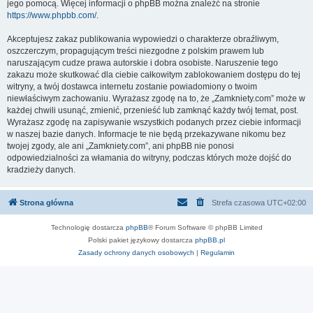
jego pomocą. Więcej informacji o phpBB można znaleźć na stronie
https://www.phpbb.com/
.
Akceptujesz zakaz publikowania wypowiedzi o charakterze obraźliwym,
oszczerczym, propagującym treści niezgodne z polskim prawem lub
naruszającym cudze prawa autorskie i dobra osobiste. Naruszenie tego
zakazu może skutkować dla ciebie całkowitym zablokowaniem dostępu do tej
witryny, a twój dostawca internetu zostanie powiadomiony o twoim
niewłaściwym zachowaniu. Wyrażasz zgodę na to, że „Zamkniety.com” może w
każdej chwili usunąć, zmienić, przenieść lub zamknąć każdy twój temat, post.
Wyrażasz zgodę na zapisywanie wszystkich podanych przez ciebie informacji
w naszej bazie danych. Informacje te nie będą przekazywane nikomu bez
twojej zgody, ale ani „Zamkniety.com”, ani phpBB nie ponosi
odpowiedzialności za włamania do witryny, podczas których może dojść do
kradzieży danych.
Strona główna
Strefa czasowa
UTC+02:00
Technologię dostarcza
phpBB
® Forum Software © phpBB Limited
Polski pakiet językowy dostarcza
phpBB.pl
Zasady ochrony danych osobowych
|
Regulamin