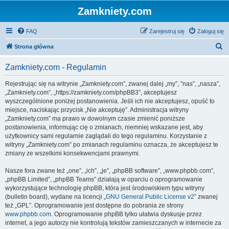
Zamkniety.com
FAQ
Zarejestruj się
Zaloguj się
S
Strona główna
z
Zamkniety.com - Regulamin
u
k
Rejestrując się na witrynie „Zamkniety.com”, zwanej dalej „my”, ”nas”, „nasza”,
„Zamkniety.com”, „https://zamkniety.com/phpBB3”, akceptujesz
a
wyszczególnione poniżej postanowienia. Jeśli ich nie akceptujesz, opuść to
j
miejsce, naciskając przycisk „Nie akceptuję”. Administracja witryny
„Zamkniety.com” ma prawo w dowolnym czasie zmienić poniższe
postanowienia, informując cię o zmianach, niemniej wskazane jest, aby
użytkownicy sami regularnie zaglądali do tego regulaminu. Korzystanie z
witryny „Zamkniety.com” po zmianach regulaminu oznacza, że akceptujesz te
zmiany ze wszelkimi konsekwencjami prawnymi.
Nasze fora zwane też „one”, „ich”, „je”, „phpBB software”, „www.phpbb.com”,
„phpBB Limited”, „phpBB Teams” działają w oparciu o oprogramowanie
wykorzystujące technologię phpBB, która jest środowiskiem typu witryny
(bulletin board), wydane na licencji „
GNU General Public License v2
” zwanej
też „GPL”. Oprogramowanie jest dostępne do pobrania ze strony
www.phpbb.com
. Oprogramowanie phpBB tylko ułatwia dyskusje przez
internet, a jego autorzy nie kontrolują tekstów zamieszczanych w internecie za