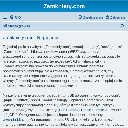
Zamkniety.com
FAQ
Zarejestruj się
Zaloguj się
S
Strona główna
z
Zamkniety.com - Regulamin
u
k
Rejestrując się na witrynie „Zamkniety.com”, zwanej dalej „my”, ”nas”, „nasza”,
„Zamkniety.com”, „https://zamkniety.com/phpBB3”, akceptujesz
a
wyszczególnione poniżej postanowienia. Jeśli ich nie akceptujesz, opuść to
j
miejsce, naciskając przycisk „Nie akceptuję”. Administracja witryny
„Zamkniety.com” ma prawo w dowolnym czasie zmienić poniższe
postanowienia, informując cię o zmianach, niemniej wskazane jest, aby
użytkownicy sami regularnie zaglądali do tego regulaminu. Korzystanie z
witryny „Zamkniety.com” po zmianach regulaminu oznacza, że akceptujesz te
zmiany ze wszelkimi konsekwencjami prawnymi.
Nasze fora zwane też „one”, „ich”, „je”, „phpBB software”, „www.phpbb.com”,
„phpBB Limited”, „phpBB Teams” działają w oparciu o oprogramowanie
wykorzystujące technologię phpBB, która jest środowiskiem typu witryny
(bulletin board), wydane na licencji „
GNU General Public License v2
” zwanej
też „GPL”. Oprogramowanie jest dostępne do pobrania ze strony
www.phpbb.com
. Oprogramowanie phpBB tylko ułatwia dyskusje przez
internet, a jego autorzy nie kontrolują tekstów zamieszczanych w internecie za