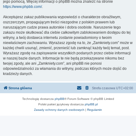
jego pomocą. Więcej informacji o phpBB można znaleźć na stronie
https://www.phpbb.com/
.
Akceptujesz zakaz publikowania wypowiedzi o charakterze obraźliwym,
oszczerczym, propagującym treści niezgodne z polskim prawem lub
naruszającym cudze prawa autorskie i dobra osobiste. Naruszenie tego
zakazu może skutkować dla ciebie całkowitym zablokowaniem dostępu do tej
witryny, a twój dostawca internetu zostanie powiadomiony o twoim
niewłaściwym zachowaniu. Wyrażasz zgodę na to, że „Zamkniety.com” może w
każdej chwili usunąć, zmienić, przenieść lub zamknąć każdy twój temat, post.
Wyrażasz zgodę na zapisywanie wszystkich podanych przez ciebie informacji
w naszej bazie danych. Informacje te nie będą przekazywane nikomu bez
twojej zgody, ale ani „Zamkniety.com”, ani phpBB nie ponosi
odpowiedzialności za włamania do witryny, podczas których może dojść do
kradzieży danych.
Strona główna
Strefa czasowa
UTC+02:00
Technologię dostarcza
phpBB
® Forum Software © phpBB Limited
Polski pakiet językowy dostarcza
phpBB.pl
Zasady ochrony danych osobowych
|
Regulamin