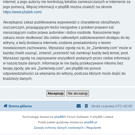
internet, a jego autorzy nie kontrolują tekstów zamieszczanych w internecie za
jego pomocą. Więcej informacji o phpBB można znaleźć na stronie
https://www.phpbb.com/
.
Akceptujesz zakaz publikowania wypowiedzi o charakterze obraźliwym,
oszczerczym, propagującym treści niezgodne z polskim prawem lub
naruszającym cudze prawa autorskie i dobra osobiste. Naruszenie tego
zakazu może skutkować dla ciebie całkowitym zablokowaniem dostępu do tej
witryny, a twój dostawca internetu zostanie powiadomiony o twoim
niewłaściwym zachowaniu. Wyrażasz zgodę na to, że „Zamkniety.com” może w
każdej chwili usunąć, zmienić, przenieść lub zamknąć każdy twój temat, post.
Wyrażasz zgodę na zapisywanie wszystkich podanych przez ciebie informacji
w naszej bazie danych. Informacje te nie będą przekazywane nikomu bez
twojej zgody, ale ani „Zamkniety.com”, ani phpBB nie ponosi
odpowiedzialności za włamania do witryny, podczas których może dojść do
kradzieży danych.
Strona główna
Strefa czasowa
UTC+02:00
Technologię dostarcza
phpBB
® Forum Software © phpBB Limited
Polski pakiet językowy dostarcza
phpBB.pl
Zasady ochrony danych osobowych
|
Regulamin