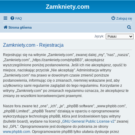
Zamkniety.com
FAQ
Zaloguj się
S
Strona główna
z
Język:
u
Zamkniety.com - Rejestracja
k
Rejestrując się na witrynie „Zamkniety.com”, zwanej dalej „my”, ”nas”, „nasza”,
a
„Zamkniety.com”, „https://zamkniety.com/phpBB3”, akceptujesz
j
wyszczególnione poniżej postanowienia. Jeśli ich nie akceptujesz, opuść to
miejsce, naciskając przycisk „Nie akceptuję”. Administracja witryny
„Zamkniety.com” ma prawo w dowolnym czasie zmienić poniższe
postanowienia, informując cię o zmianach, niemniej wskazane jest, aby
użytkownicy sami regularnie zaglądali do tego regulaminu. Korzystanie z
witryny „Zamkniety.com” po zmianach regulaminu oznacza, że akceptujesz te
zmiany ze wszelkimi konsekwencjami prawnymi.
Nasze fora zwane też „one”, „ich”, „je”, „phpBB software”, „www.phpbb.com”,
„phpBB Limited”, „phpBB Teams” działają w oparciu o oprogramowanie
wykorzystujące technologię phpBB, która jest środowiskiem typu witryny
(bulletin board), wydane na licencji „
GNU General Public License v2
” zwanej
też „GPL”. Oprogramowanie jest dostępne do pobrania ze strony
www.phpbb.com
. Oprogramowanie phpBB tylko ułatwia dyskusje przez