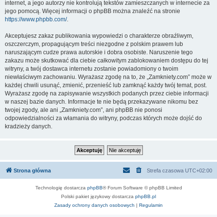
internet, a jego autorzy nie kontrolują tekstów zamieszczanych w internecie za
jego pomocą. Więcej informacji o phpBB można znaleźć na stronie
https://www.phpbb.com/
.
Akceptujesz zakaz publikowania wypowiedzi o charakterze obraźliwym,
oszczerczym, propagującym treści niezgodne z polskim prawem lub
naruszającym cudze prawa autorskie i dobra osobiste. Naruszenie tego
zakazu może skutkować dla ciebie całkowitym zablokowaniem dostępu do tej
witryny, a twój dostawca internetu zostanie powiadomiony o twoim
niewłaściwym zachowaniu. Wyrażasz zgodę na to, że „Zamkniety.com” może w
każdej chwili usunąć, zmienić, przenieść lub zamknąć każdy twój temat, post.
Wyrażasz zgodę na zapisywanie wszystkich podanych przez ciebie informacji
w naszej bazie danych. Informacje te nie będą przekazywane nikomu bez
twojej zgody, ale ani „Zamkniety.com”, ani phpBB nie ponosi
odpowiedzialności za włamania do witryny, podczas których może dojść do
kradzieży danych.
Strona główna
Strefa czasowa
UTC+02:00
Technologię dostarcza
phpBB
® Forum Software © phpBB Limited
Polski pakiet językowy dostarcza
phpBB.pl
Zasady ochrony danych osobowych
|
Regulamin