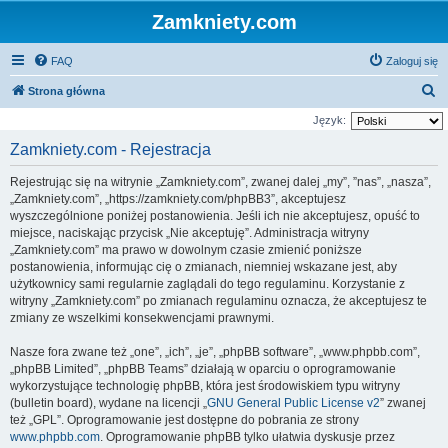
Zamkniety.com
FAQ
Zaloguj się
S
Strona główna
z
Język:
u
Zamkniety.com - Rejestracja
k
Rejestrując się na witrynie „Zamkniety.com”, zwanej dalej „my”, ”nas”, „nasza”,
a
„Zamkniety.com”, „https://zamkniety.com/phpBB3”, akceptujesz
j
wyszczególnione poniżej postanowienia. Jeśli ich nie akceptujesz, opuść to
miejsce, naciskając przycisk „Nie akceptuję”. Administracja witryny
„Zamkniety.com” ma prawo w dowolnym czasie zmienić poniższe
postanowienia, informując cię o zmianach, niemniej wskazane jest, aby
użytkownicy sami regularnie zaglądali do tego regulaminu. Korzystanie z
witryny „Zamkniety.com” po zmianach regulaminu oznacza, że akceptujesz te
zmiany ze wszelkimi konsekwencjami prawnymi.
Nasze fora zwane też „one”, „ich”, „je”, „phpBB software”, „www.phpbb.com”,
„phpBB Limited”, „phpBB Teams” działają w oparciu o oprogramowanie
wykorzystujące technologię phpBB, która jest środowiskiem typu witryny
(bulletin board), wydane na licencji „
GNU General Public License v2
” zwanej
też „GPL”. Oprogramowanie jest dostępne do pobrania ze strony
www.phpbb.com
. Oprogramowanie phpBB tylko ułatwia dyskusje przez