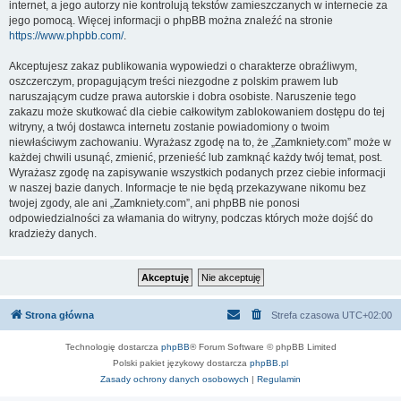
internet, a jego autorzy nie kontrolują tekstów zamieszczanych w internecie za
jego pomocą. Więcej informacji o phpBB można znaleźć na stronie
https://www.phpbb.com/
.
Akceptujesz zakaz publikowania wypowiedzi o charakterze obraźliwym,
oszczerczym, propagującym treści niezgodne z polskim prawem lub
naruszającym cudze prawa autorskie i dobra osobiste. Naruszenie tego
zakazu może skutkować dla ciebie całkowitym zablokowaniem dostępu do tej
witryny, a twój dostawca internetu zostanie powiadomiony o twoim
niewłaściwym zachowaniu. Wyrażasz zgodę na to, że „Zamkniety.com” może w
każdej chwili usunąć, zmienić, przenieść lub zamknąć każdy twój temat, post.
Wyrażasz zgodę na zapisywanie wszystkich podanych przez ciebie informacji
w naszej bazie danych. Informacje te nie będą przekazywane nikomu bez
twojej zgody, ale ani „Zamkniety.com”, ani phpBB nie ponosi
odpowiedzialności za włamania do witryny, podczas których może dojść do
kradzieży danych.
Strona główna
Strefa czasowa
UTC+02:00
Technologię dostarcza
phpBB
® Forum Software © phpBB Limited
Polski pakiet językowy dostarcza
phpBB.pl
Zasady ochrony danych osobowych
|
Regulamin