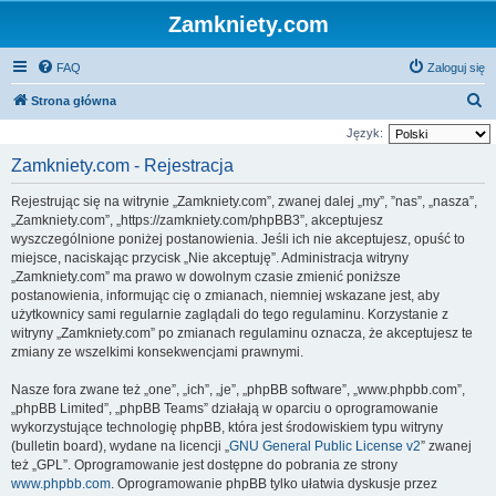
Zamkniety.com
FAQ
Zaloguj się
S
Strona główna
z
Język:
u
Zamkniety.com - Rejestracja
k
Rejestrując się na witrynie „Zamkniety.com”, zwanej dalej „my”, ”nas”, „nasza”,
a
„Zamkniety.com”, „https://zamkniety.com/phpBB3”, akceptujesz
j
wyszczególnione poniżej postanowienia. Jeśli ich nie akceptujesz, opuść to
miejsce, naciskając przycisk „Nie akceptuję”. Administracja witryny
„Zamkniety.com” ma prawo w dowolnym czasie zmienić poniższe
postanowienia, informując cię o zmianach, niemniej wskazane jest, aby
użytkownicy sami regularnie zaglądali do tego regulaminu. Korzystanie z
witryny „Zamkniety.com” po zmianach regulaminu oznacza, że akceptujesz te
zmiany ze wszelkimi konsekwencjami prawnymi.
Nasze fora zwane też „one”, „ich”, „je”, „phpBB software”, „www.phpbb.com”,
„phpBB Limited”, „phpBB Teams” działają w oparciu o oprogramowanie
wykorzystujące technologię phpBB, która jest środowiskiem typu witryny
(bulletin board), wydane na licencji „
GNU General Public License v2
” zwanej
też „GPL”. Oprogramowanie jest dostępne do pobrania ze strony
www.phpbb.com
. Oprogramowanie phpBB tylko ułatwia dyskusje przez