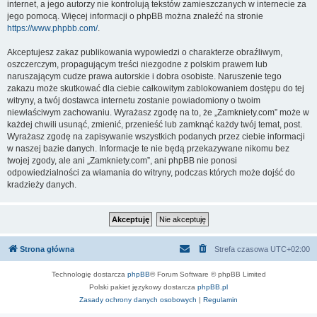
internet, a jego autorzy nie kontrolują tekstów zamieszczanych w internecie za
jego pomocą. Więcej informacji o phpBB można znaleźć na stronie
https://www.phpbb.com/
.
Akceptujesz zakaz publikowania wypowiedzi o charakterze obraźliwym,
oszczerczym, propagującym treści niezgodne z polskim prawem lub
naruszającym cudze prawa autorskie i dobra osobiste. Naruszenie tego
zakazu może skutkować dla ciebie całkowitym zablokowaniem dostępu do tej
witryny, a twój dostawca internetu zostanie powiadomiony o twoim
niewłaściwym zachowaniu. Wyrażasz zgodę na to, że „Zamkniety.com” może w
każdej chwili usunąć, zmienić, przenieść lub zamknąć każdy twój temat, post.
Wyrażasz zgodę na zapisywanie wszystkich podanych przez ciebie informacji
w naszej bazie danych. Informacje te nie będą przekazywane nikomu bez
twojej zgody, ale ani „Zamkniety.com”, ani phpBB nie ponosi
odpowiedzialności za włamania do witryny, podczas których może dojść do
kradzieży danych.
Strona główna
Strefa czasowa
UTC+02:00
Technologię dostarcza
phpBB
® Forum Software © phpBB Limited
Polski pakiet językowy dostarcza
phpBB.pl
Zasady ochrony danych osobowych
|
Regulamin