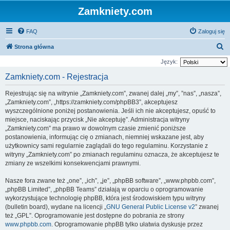
Zamkniety.com
FAQ
Zaloguj się
S
Strona główna
z
Język:
u
Zamkniety.com - Rejestracja
k
Rejestrując się na witrynie „Zamkniety.com”, zwanej dalej „my”, ”nas”, „nasza”,
a
„Zamkniety.com”, „https://zamkniety.com/phpBB3”, akceptujesz
j
wyszczególnione poniżej postanowienia. Jeśli ich nie akceptujesz, opuść to
miejsce, naciskając przycisk „Nie akceptuję”. Administracja witryny
„Zamkniety.com” ma prawo w dowolnym czasie zmienić poniższe
postanowienia, informując cię o zmianach, niemniej wskazane jest, aby
użytkownicy sami regularnie zaglądali do tego regulaminu. Korzystanie z
witryny „Zamkniety.com” po zmianach regulaminu oznacza, że akceptujesz te
zmiany ze wszelkimi konsekwencjami prawnymi.
Nasze fora zwane też „one”, „ich”, „je”, „phpBB software”, „www.phpbb.com”,
„phpBB Limited”, „phpBB Teams” działają w oparciu o oprogramowanie
wykorzystujące technologię phpBB, która jest środowiskiem typu witryny
(bulletin board), wydane na licencji „
GNU General Public License v2
” zwanej
też „GPL”. Oprogramowanie jest dostępne do pobrania ze strony
www.phpbb.com
. Oprogramowanie phpBB tylko ułatwia dyskusje przez