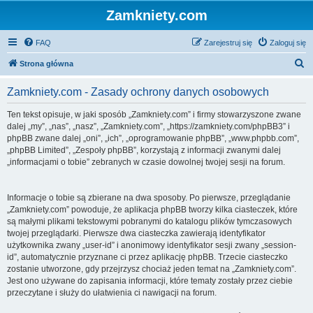
Zamkniety.com
FAQ
Zarejestruj się
Zaloguj się
S
Strona główna
z
Zamkniety.com - Zasady ochrony danych osobowych
u
k
Ten tekst opisuje, w jaki sposób „Zamkniety.com” i firmy stowarzyszone zwane
dalej „my”, „nas”, „nasz”, „Zamkniety.com”, „https://zamkniety.com/phpBB3” i
a
phpBB zwane dalej „oni”, „ich”, „oprogramowanie phpBB”, „www.phpbb.com”,
j
„phpBB Limited”, „Zespoły phpBB”, korzystają z informacji zwanymi dalej
„informacjami o tobie” zebranych w czasie dowolnej twojej sesji na forum.
Informacje o tobie są zbierane na dwa sposoby. Po pierwsze, przeglądanie
„Zamkniety.com” powoduje, że aplikacja phpBB tworzy kilka ciasteczek, które
są małymi plikami tekstowymi pobranymi do katalogu plików tymczasowych
twojej przeglądarki. Pierwsze dwa ciasteczka zawierają identyfikator
użytkownika zwany „user-id” i anonimowy identyfikator sesji zwany „session-
id”, automatycznie przyznane ci przez aplikację phpBB. Trzecie ciasteczko
zostanie utworzone, gdy przejrzysz chociaż jeden temat na „Zamkniety.com”.
Jest ono używane do zapisania informacji, które tematy zostały przez ciebie
przeczytane i służy do ułatwienia ci nawigacji na forum.