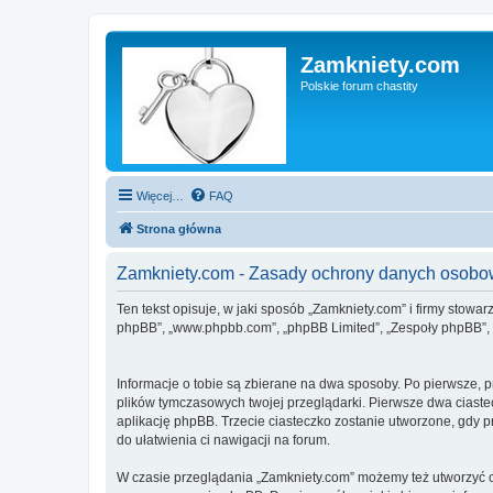
Zamkniety.com
Polskie forum chastity
Więcej…
FAQ
Strona główna
Zamkniety.com - Zasady ochrony danych osob
Ten tekst opisuje, w jaki sposób „Zamkniety.com” i firmy stowa
phpBB”, „www.phpbb.com”, „phpBB Limited”, „Zespoły phpBB”, ko
Informacje o tobie są zbierane na dwa sposoby. Po pierwsze, 
plików tymczasowych twojej przeglądarki. Pierwsze dwa ciastec
aplikację phpBB. Trzecie ciasteczko zostanie utworzone, gdy pr
do ułatwienia ci nawigacji na forum.
W czasie przeglądania „Zamkniety.com” możemy też utworzyć c