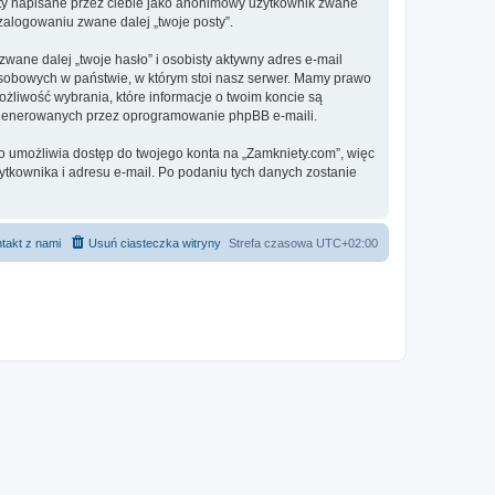
sty napisane przez ciebie jako anonimowy użytkownik zwane
 zalogowaniu zwane dalej „twoje posty”.
ane dalej „twoje hasło” i osobisty aktywny adres e-mail
osobowych w państwie, w którym stoi nasz serwer. Mamy prawo
ożliwość wybrania, które informacje o twoim koncie są
e generowanych przez oprogramowanie phpBB e-maili.
to umożliwia dostęp do twojego konta na „Zamkniety.com”, więc
żytkownika i adresu e-mail. Po podaniu tych danych zostanie
takt z nami
Usuń ciasteczka witryny
Strefa czasowa
UTC+02:00