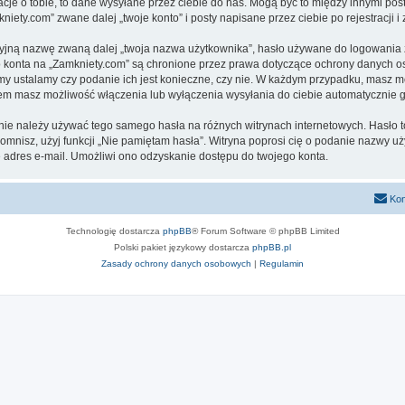
cje o tobie, to dane wysyłane przez ciebie do nas. Mogą być to między innymi po
ety.com” zwane dalej „twoje konto” i posty napisane przez ciebie po rejestracji i
cyjną nazwę zwaną dalej „twoja nazwa użytkownika”, hasło używane do logowania zw
ego konta na „Zamkniety.com” są chronione przez prawa dotyczące ochrony danych 
 my ustalamy czy podanie ich jest konieczne, czy nie. W każdym przypadku, masz m
ntem masz możliwość włączenia lub wyłączenia wysyłania do ciebie automatyczni
j nie należy używać tego samego hasła na różnych witrynach internetowych. Hasło 
apomnisz, użyj funkcji „Nie pamiętam hasła”. Witryna poprosi cię o podanie nazwy u
adres e-mail. Umożliwi ono odzyskanie dostępu do twojego konta.
Kon
Technologię dostarcza
phpBB
® Forum Software © phpBB Limited
Polski pakiet językowy dostarcza
phpBB.pl
Zasady ochrony danych osobowych
|
Regulamin