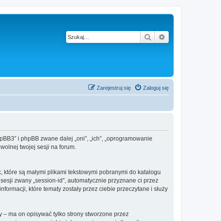
Szukaj
Wyszukiwanie z
Zarejestruj się
Zaloguj się
phpBB3” i phpBB zwane dalej „oni”, „ich”, „oprogramowanie
olnej twojej sesji na forum.
k, które są małymi plikami tekstowymi pobranymi do katalogu
 sesji zwany „session-id”, automatycznie przyznane ci przez
ormacji, które tematy zostały przez ciebie przeczytane i służy
 – ma on opisywać tylko strony stworzone przez