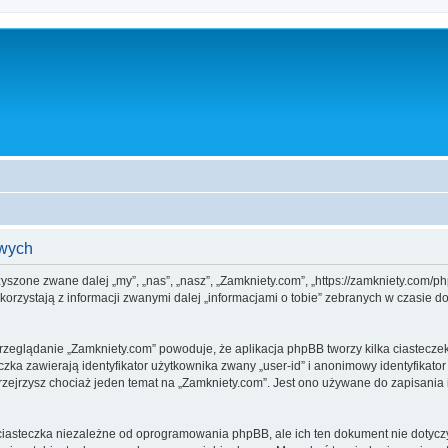
owych
rzyszone zwane dalej „my”, „nas”, „nasz”, „Zamkniety.com”, „https://zamkniety.com/
rzystają z informacji zwanymi dalej „informacjami o tobie” zebranych w czasie dow
przeglądanie „Zamkniety.com” powoduje, że aplikacja phpBB tworzy kilka ciastecze
zka zawierają identyfikator użytkownika zwany „user-id” i anonimowy identyfikator
zejrzysz chociaż jeden temat na „Zamkniety.com”. Jest ono używane do zapisania inf
iasteczka niezależne od oprogramowania phpBB, ale ich ten dokument nie dotyczy