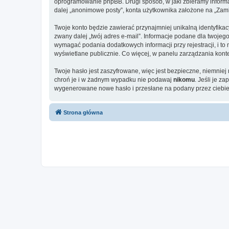
oprogramowanie phpBB. Drugi sposób, w jaki zbieramy informa
dalej „anonimowe posty”, konta użytkownika założone na „Zamkni
Twoje konto będzie zawierać przynajmniej unikalną identyfika
zwany dalej „twój adres e-mail”. Informacje podane dla twoj
wymagać podania dodatkowych informacji przy rejestracji, i to
wyświetlane publicznie. Co więcej, w panelu zarządzania ko
Twoje hasło jest zaszyfrowane, więc jest bezpieczne, niemnie
chroń je i w żadnym wypadku nie podawaj
nikomu
. Jeśli je z
wygenerowane nowe hasło i przesłane na podany przez ciebie 
Strona główna