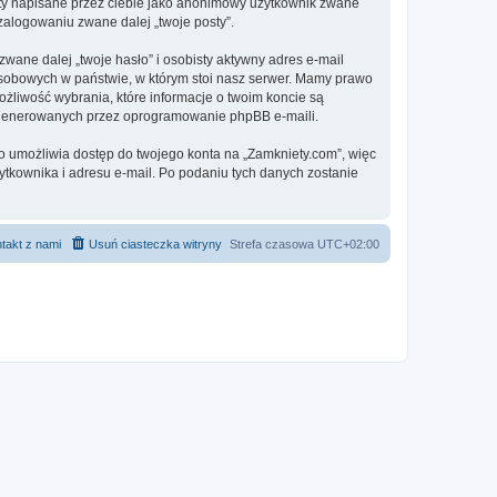
sty napisane przez ciebie jako anonimowy użytkownik zwane
 zalogowaniu zwane dalej „twoje posty”.
ane dalej „twoje hasło” i osobisty aktywny adres e-mail
osobowych w państwie, w którym stoi nasz serwer. Mamy prawo
ożliwość wybrania, które informacje o twoim koncie są
e generowanych przez oprogramowanie phpBB e-maili.
to umożliwia dostęp do twojego konta na „Zamkniety.com”, więc
żytkownika i adresu e-mail. Po podaniu tych danych zostanie
takt z nami
Usuń ciasteczka witryny
Strefa czasowa
UTC+02:00