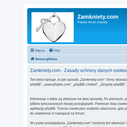
Zamkniety.com
Polskie forum chastity
Więcej…
FAQ
Strona główna
Zamkniety.com - Zasady ochrony danych osob
Ten tekst opisuje, w jaki sposób „Zamkniety.com” i firmy stowa
phpBB”, „www.phpbb.com”, „phpBB Limited”, „Zespoły phpBB”, ko
Informacje o tobie są zbierane na dwa sposoby. Po pierwsze, 
plików tymczasowych twojej przeglądarki. Pierwsze dwa ciastec
aplikację phpBB. Trzecie ciasteczko zostanie utworzone, gdy pr
do ułatwienia ci nawigacji na forum.
W czasie przeglądania „Zamkniety.com” możemy też utworzyć c