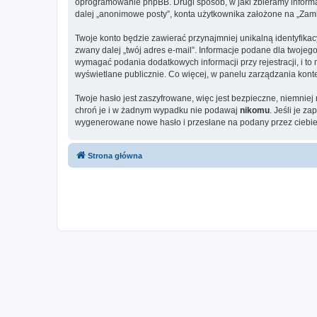
oprogramowanie phpBB. Drugi sposób, w jaki zbieramy informa
dalej „anonimowe posty”, konta użytkownika założone na „Zamkni
Twoje konto będzie zawierać przynajmniej unikalną identyfika
zwany dalej „twój adres e-mail”. Informacje podane dla twoj
wymagać podania dodatkowych informacji przy rejestracji, i to
wyświetlane publicznie. Co więcej, w panelu zarządzania ko
Twoje hasło jest zaszyfrowane, więc jest bezpieczne, niemnie
chroń je i w żadnym wypadku nie podawaj
nikomu
. Jeśli je z
wygenerowane nowe hasło i przesłane na podany przez ciebie 
Strona główna