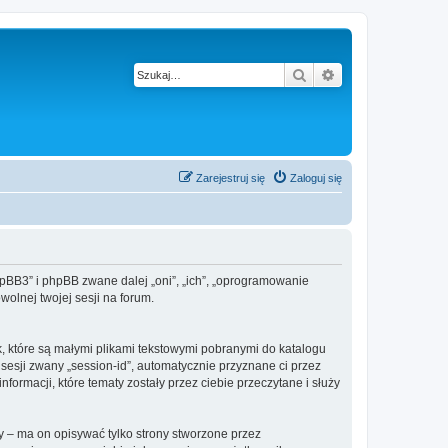
Szukaj
Wyszukiwanie z
Zarejestruj się
Zaloguj się
phpBB3” i phpBB zwane dalej „oni”, „ich”, „oprogramowanie
olnej twojej sesji na forum.
k, które są małymi plikami tekstowymi pobranymi do katalogu
 sesji zwany „session-id”, automatycznie przyznane ci przez
ormacji, które tematy zostały przez ciebie przeczytane i służy
 – ma on opisywać tylko strony stworzone przez