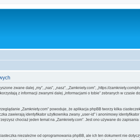
owych
rzyszone zwane dalej „my”, „nas”, „nasz”, „Zamkniety.com”, „https://zamkniety.com/
rzystają z informacji zwanymi dalej „informacjami o tobie” zebranych w czasie dow
przeglądanie „Zamkniety.com” powoduje, że aplikacja phpBB tworzy kilka ciastecze
zka zawierają identyfikator użytkownika zwany „user-id” i anonimowy identyfikator
zejrzysz chociaż jeden temat na „Zamkniety.com”. Jest ono używane do zapisania inf
iasteczka niezależne od oprogramowania phpBB, ale ich ten dokument nie dotyczy