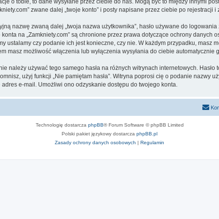
cje o tobie, to dane wysyłane przez ciebie do nas. Mogą być to między innymi po
ety.com” zwane dalej „twoje konto” i posty napisane przez ciebie po rejestracji i
cyjną nazwę zwaną dalej „twoja nazwa użytkownika”, hasło używane do logowania zw
ego konta na „Zamkniety.com” są chronione przez prawa dotyczące ochrony danych 
 my ustalamy czy podanie ich jest konieczne, czy nie. W każdym przypadku, masz m
ntem masz możliwość włączenia lub wyłączenia wysyłania do ciebie automatyczni
j nie należy używać tego samego hasła na różnych witrynach internetowych. Hasło 
apomnisz, użyj funkcji „Nie pamiętam hasła”. Witryna poprosi cię o podanie nazwy u
adres e-mail. Umożliwi ono odzyskanie dostępu do twojego konta.
Kon
Technologię dostarcza
phpBB
® Forum Software © phpBB Limited
Polski pakiet językowy dostarcza
phpBB.pl
Zasady ochrony danych osobowych
|
Regulamin