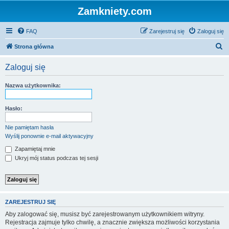
Zamkniety.com
FAQ
Zarejestruj się
Zaloguj się
S
Strona główna
z
Zaloguj się
u
k
Nazwa użytkownika:
a
j
Hasło:
Nie pamiętam hasła
Wyślij ponownie e-mail aktywacyjny
Zapamiętaj mnie
Ukryj mój status podczas tej sesji
ZAREJESTRUJ SIĘ
Aby zalogować się, musisz być zarejestrowanym użytkownikiem witryny.
Rejestracja zajmuje tylko chwilę, a znacznie zwiększa możliwości korzystania