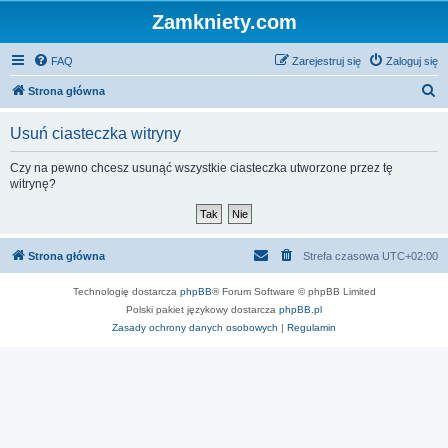
Zamkniety.com
FAQ
Zarejestruj się
Zaloguj się
S
Strona główna
z
Usuń ciasteczka witryny
u
k
Czy na pewno chcesz usunąć wszystkie ciasteczka utworzone przez tę
witrynę?
a
j
Strona główna
Strefa czasowa
UTC+02:00
Technologię dostarcza
phpBB
® Forum Software © phpBB Limited
Polski pakiet językowy dostarcza
phpBB.pl
Zasady ochrony danych osobowych
|
Regulamin