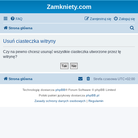
Zamkniety.com
FAQ
Zarejestruj się
Zaloguj się
S
Strona główna
z
Usuń ciasteczka witryny
u
k
Czy na pewno chcesz usunąć wszystkie ciasteczka utworzone przez tę
witrynę?
a
j
Strona główna
Strefa czasowa
UTC+02:00
Technologię dostarcza
phpBB
® Forum Software © phpBB Limited
Polski pakiet językowy dostarcza
phpBB.pl
Zasady ochrony danych osobowych
|
Regulamin