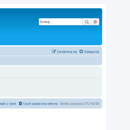
Szukaj
Wyszukiwanie z
Zarejestruj się
Zaloguj się
takt z nami
Usuń ciasteczka witryny
Strefa czasowa
UTC+02:00