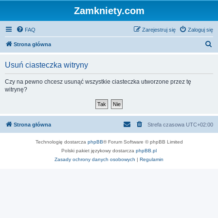
Zamkniety.com
FAQ
Zarejestruj się
Zaloguj się
S
Strona główna
z
Usuń ciasteczka witryny
u
k
Czy na pewno chcesz usunąć wszystkie ciasteczka utworzone przez tę
witrynę?
a
j
Strona główna
Strefa czasowa
UTC+02:00
Technologię dostarcza
phpBB
® Forum Software © phpBB Limited
Polski pakiet językowy dostarcza
phpBB.pl
Zasady ochrony danych osobowych
|
Regulamin