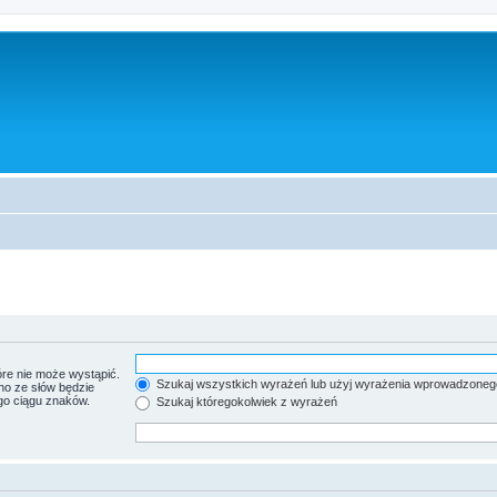
re nie może wystąpić.
Szukaj wszystkich wyrażeń lub użyj wyrażenia wprowadzoneg
no ze słów będzie
go ciągu znaków.
Szukaj któregokolwiek z wyrażeń