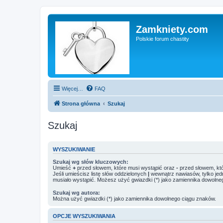
Zamkniety.com
Polskie forum chastity
Więcej…
FAQ
Strona główna
Szukaj
Szukaj
WYSZUKIWANIE
Szukaj wg słów kluczowych:
Umieść
+
przed słowem, które musi wystąpić oraz
-
przed słowem, któ
Jeśli umieścisz listę słów oddzielonych
|
wewnątrz nawiasów, tylko jed
musiało wystąpić. Możesz użyć gwiazdki (*) jako zamiennika dowolne
Szukaj wg autora:
Można użyć gwiazdki (*) jako zamiennika dowolnego ciągu znaków.
OPCJE WYSZUKIWANIA