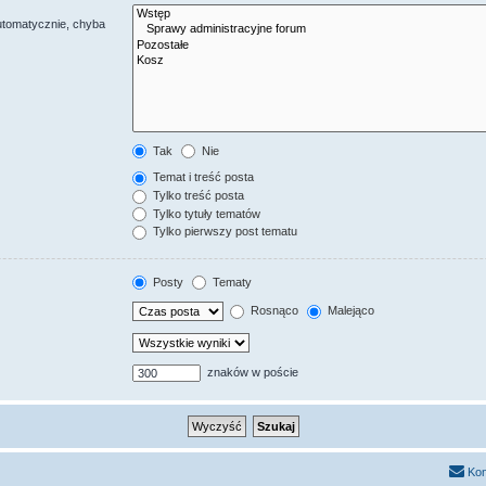
utomatycznie, chyba
Tak
Nie
Temat i treść posta
Tylko treść posta
Tylko tytuły tematów
Tylko pierwszy post tematu
Posty
Tematy
Rosnąco
Malejąco
znaków w poście
Kon