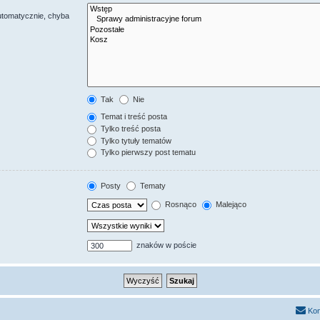
utomatycznie, chyba
Tak
Nie
Temat i treść posta
Tylko treść posta
Tylko tytuły tematów
Tylko pierwszy post tematu
Posty
Tematy
Rosnąco
Malejąco
znaków w poście
Kon