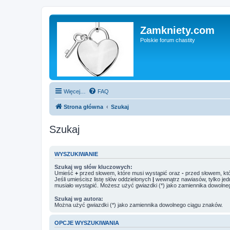
Zamkniety.com
Polskie forum chastity
Więcej…
FAQ
Strona główna
Szukaj
Szukaj
WYSZUKIWANIE
Szukaj wg słów kluczowych:
Umieść
+
przed słowem, które musi wystąpić oraz
-
przed słowem, któ
Jeśli umieścisz listę słów oddzielonych
|
wewnątrz nawiasów, tylko jed
musiało wystąpić. Możesz użyć gwiazdki (*) jako zamiennika dowolne
Szukaj wg autora:
Można użyć gwiazdki (*) jako zamiennika dowolnego ciągu znaków.
OPCJE WYSZUKIWANIA