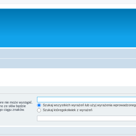
re nie może wystąpić.
Szukaj wszystkich wyrażeń lub użyj wyrażenia wprowadzoneg
no ze słów będzie
go ciągu znaków.
Szukaj któregokolwiek z wyrażeń