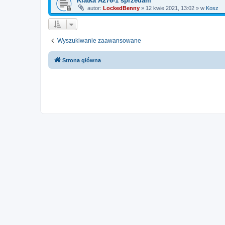
Klatka A276-1 sprzedam
autor:
LockedBenny
»
12 kwie 2021, 13:02
» w
Kosz
Wyszukiwanie zaawansowane
Strona główna