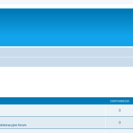
sowane
ODPOWIEDZI
0
0
nistracyjne forum