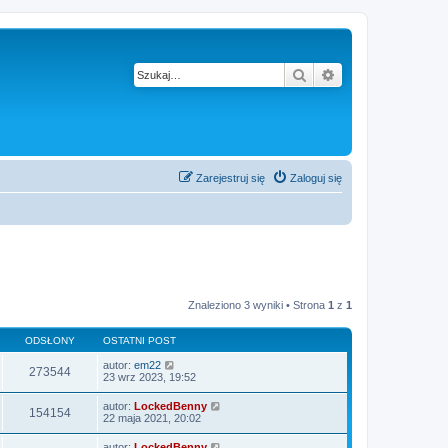
Szukaj
Wyszukiwanie z
Zarejestruj się
Zaloguj się
Znaleziono 3 wyniki • Strona
1
z
1
ODSŁONY
OSTATNI POST
autor:
em22
273544
23 wrz 2023, 19:52
autor:
LockedBenny
154154
22 maja 2021, 20:02
autor:
LockedBenny