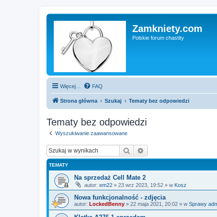
Zamkniety.com
Polskie forum chastity
Więcej…
FAQ
Strona główna
Szukaj
Tematy bez odpowiedzi
Tematy bez odpowiedzi
Wyszukiwanie zaawansowane
Szukaj
Wyszukiwanie zaawan
TEMATY
Na sprzedaż Cell Mate 2
autor:
em22
»
23 wrz 2023, 19:52
» w
Kosz
Nowa funkcjonalność - zdjęcia
autor:
LockedBenny
»
22 maja 2021, 20:02
» w
Sprawy admi