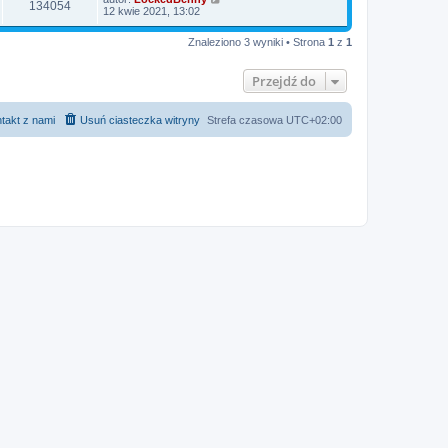
134054
12 kwie 2021, 13:02
Znaleziono 3 wyniki • Strona
1
z
1
Przejdź do
takt z nami
Usuń ciasteczka witryny
Strefa czasowa
UTC+02:00