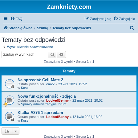
Zamkniety.com
FAQ
Zarejestruj się
Zaloguj się
S
Strona główna
Szukaj
Tematy bez odpowiedzi
z
Tematy bez odpowiedzi
u
Wyszukiwanie zaawansowane
k
Szukaj
Wyszukiwanie zaawansowane
a
Znaleziono 3 wyniki • Strona
1
z
1
j
Tematy
Na sprzedaż Cell Mate 2
Ostatni post autor:
em22
«
23 wrz 2023, 19:52
w
Kosz
Nowa funkcjonalność - zdjęcia
Ostatni post autor:
LockedBenny
«
22 maja 2021, 20:02
w
Sprawy administracyjne forum
Klatka A276-1 sprzedam
Ostatni post autor:
LockedBenny
«
12 kwie 2021, 13:02
w
Kosz
Znaleziono 3 wyniki • Strona
1
z
1