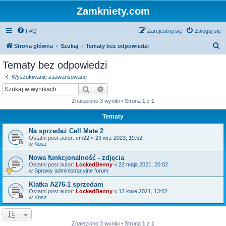
Zamkniety.com
FAQ
Zarejestruj się
Zaloguj się
S
Strona główna
Szukaj
Tematy bez odpowiedzi
z
Tematy bez odpowiedzi
u
Wyszukiwanie zaawansowane
k
Szukaj
Wyszukiwanie zaawansowane
a
Znaleziono 3 wyniki • Strona
1
z
1
j
Tematy
Na sprzedaż Cell Mate 2
Ostatni post autor:
em22
«
23 wrz 2023, 19:52
w
Kosz
Nowa funkcjonalność - zdjęcia
Ostatni post autor:
LockedBenny
«
22 maja 2021, 20:02
w
Sprawy administracyjne forum
Klatka A276-1 sprzedam
Ostatni post autor:
LockedBenny
«
12 kwie 2021, 13:02
w
Kosz
Znaleziono 3 wyniki • Strona
1
z
1