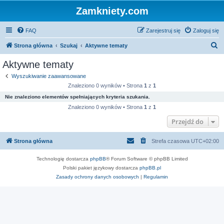
Zamkniety.com
FAQ
Zarejestruj się
Zaloguj się
S
Strona główna
Szukaj
Aktywne tematy
z
Aktywne tematy
u
Wyszukiwanie zaawansowane
k
Znaleziono 0 wyników • Strona
1
z
1
a
Nie znaleziono elementów spełniających kryteria szukania.
j
Znaleziono 0 wyników • Strona
1
z
1
Przejdź do
Strona główna
Strefa czasowa
UTC+02:00
Technologię dostarcza
phpBB
® Forum Software © phpBB Limited
Polski pakiet językowy dostarcza
phpBB.pl
Zasady ochrony danych osobowych
|
Regulamin