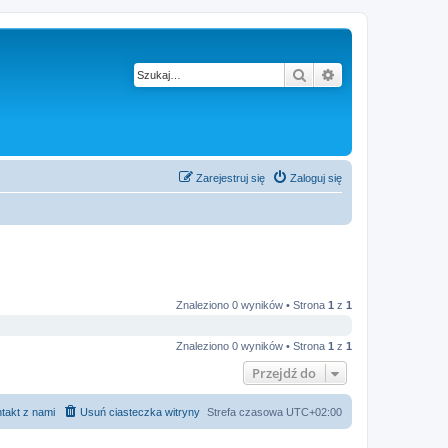
Szukaj
Wyszukiwanie z
Zarejestruj się
Zaloguj się
Znaleziono 0 wyników • Strona
1
z
1
Znaleziono 0 wyników • Strona
1
z
1
Przejdź do
takt z nami
Usuń ciasteczka witryny
Strefa czasowa
UTC+02:00