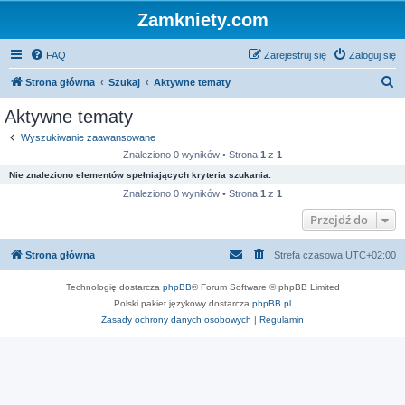
Zamkniety.com
FAQ
Zarejestruj się
Zaloguj się
S
Strona główna
Szukaj
Aktywne tematy
z
Aktywne tematy
u
Wyszukiwanie zaawansowane
k
Znaleziono 0 wyników • Strona
1
z
1
a
Nie znaleziono elementów spełniających kryteria szukania.
j
Znaleziono 0 wyników • Strona
1
z
1
Przejdź do
Strona główna
Strefa czasowa
UTC+02:00
Technologię dostarcza
phpBB
® Forum Software © phpBB Limited
Polski pakiet językowy dostarcza
phpBB.pl
Zasady ochrony danych osobowych
|
Regulamin