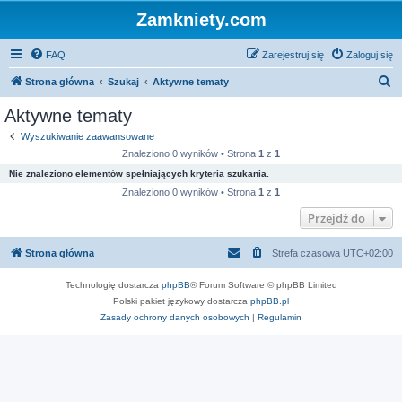
Zamkniety.com
FAQ
Zarejestruj się
Zaloguj się
S
Strona główna
Szukaj
Aktywne tematy
z
Aktywne tematy
u
Wyszukiwanie zaawansowane
k
Znaleziono 0 wyników • Strona
1
z
1
a
Nie znaleziono elementów spełniających kryteria szukania.
j
Znaleziono 0 wyników • Strona
1
z
1
Przejdź do
Strona główna
Strefa czasowa
UTC+02:00
Technologię dostarcza
phpBB
® Forum Software © phpBB Limited
Polski pakiet językowy dostarcza
phpBB.pl
Zasady ochrony danych osobowych
|
Regulamin