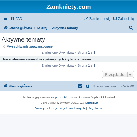
Zamkniety.com
FAQ
Zarejestruj się
Zaloguj się
S
Strona główna
Szukaj
Aktywne tematy
z
Aktywne tematy
u
Wyszukiwanie zaawansowane
k
Znaleziono 0 wyników • Strona
1
z
1
a
Nie znaleziono elementów spełniających kryteria szukania.
j
Znaleziono 0 wyników • Strona
1
z
1
Przejdź do
Strona główna
Strefa czasowa
UTC+02:00
Technologię dostarcza
phpBB
® Forum Software © phpBB Limited
Polski pakiet językowy dostarcza
phpBB.pl
Zasady ochrony danych osobowych
|
Regulamin