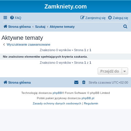
Zamkniety.com
FAQ
Zarejestruj się
Zaloguj się
S
Strona główna
Szukaj
Aktywne tematy
z
Aktywne tematy
u
Wyszukiwanie zaawansowane
k
Znaleziono 0 wyników • Strona
1
z
1
a
Nie znaleziono elementów spełniających kryteria szukania.
j
Znaleziono 0 wyników • Strona
1
z
1
Przejdź do
Strona główna
Strefa czasowa
UTC+02:00
Technologię dostarcza
phpBB
® Forum Software © phpBB Limited
Polski pakiet językowy dostarcza
phpBB.pl
Zasady ochrony danych osobowych
|
Regulamin