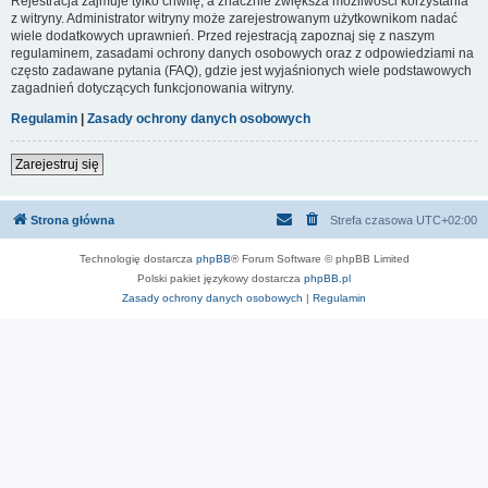
Rejestracja zajmuje tylko chwilę, a znacznie zwiększa możliwości korzystania
z witryny. Administrator witryny może zarejestrowanym użytkownikom nadać
wiele dodatkowych uprawnień. Przed rejestracją zapoznaj się z naszym
regulaminem, zasadami ochrony danych osobowych oraz z odpowiedziami na
często zadawane pytania (FAQ), gdzie jest wyjaśnionych wiele podstawowych
zagadnień dotyczących funkcjonowania witryny.
Regulamin
|
Zasady ochrony danych osobowych
Zarejestruj się
Strona główna
Strefa czasowa
UTC+02:00
Technologię dostarcza
phpBB
® Forum Software © phpBB Limited
Polski pakiet językowy dostarcza
phpBB.pl
Zasady ochrony danych osobowych
|
Regulamin