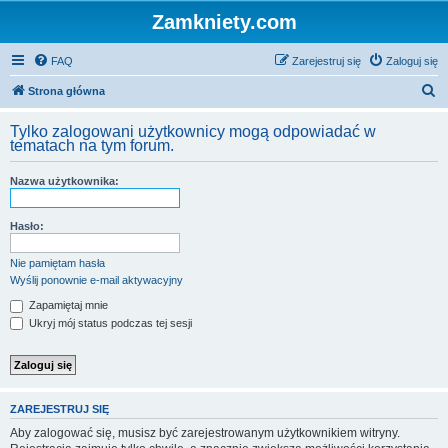
Zamkniety.com
FAQ
Zarejestruj się
Zaloguj się
S
Strona główna
z
Tylko zalogowani użytkownicy mogą odpowiadać w
u
tematach na tym forum.
k
Nazwa użytkownika:
a
j
Hasło:
Nie pamiętam hasła
Wyślij ponownie e-mail aktywacyjny
Zapamiętaj mnie
Ukryj mój status podczas tej sesji
ZAREJESTRUJ SIĘ
Aby zalogować się, musisz być zarejestrowanym użytkownikiem witryny.