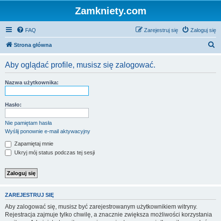
Zamkniety.com
FAQ
Zarejestruj się
Zaloguj się
S
Strona główna
z
Aby oglądać profile, musisz się zalogować.
u
k
Nazwa użytkownika:
a
j
Hasło:
Nie pamiętam hasła
Wyślij ponownie e-mail aktywacyjny
Zapamiętaj mnie
Ukryj mój status podczas tej sesji
ZAREJESTRUJ SIĘ
Aby zalogować się, musisz być zarejestrowanym użytkownikiem witryny.
Rejestracja zajmuje tylko chwilę, a znacznie zwiększa możliwości korzystania