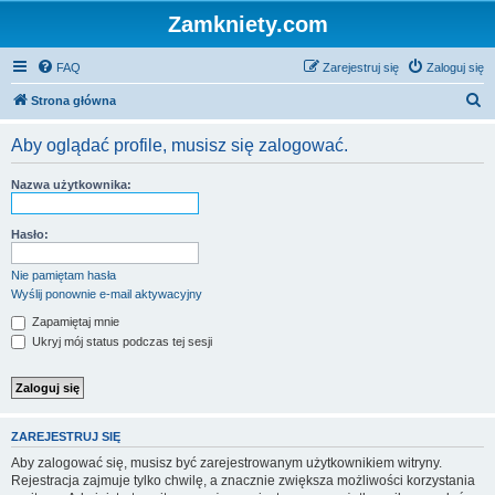
Zamkniety.com
FAQ
Zarejestruj się
Zaloguj się
S
Strona główna
z
Aby oglądać profile, musisz się zalogować.
u
k
Nazwa użytkownika:
a
j
Hasło:
Nie pamiętam hasła
Wyślij ponownie e-mail aktywacyjny
Zapamiętaj mnie
Ukryj mój status podczas tej sesji
ZAREJESTRUJ SIĘ
Aby zalogować się, musisz być zarejestrowanym użytkownikiem witryny.
Rejestracja zajmuje tylko chwilę, a znacznie zwiększa możliwości korzystania