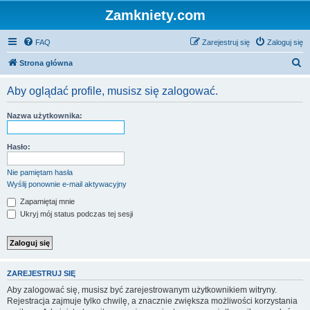
Zamkniety.com
FAQ
Zarejestruj się
Zaloguj się
S
Strona główna
z
Aby oglądać profile, musisz się zalogować.
u
k
Nazwa użytkownika:
a
j
Hasło:
Nie pamiętam hasła
Wyślij ponownie e-mail aktywacyjny
Zapamiętaj mnie
Ukryj mój status podczas tej sesji
ZAREJESTRUJ SIĘ
Aby zalogować się, musisz być zarejestrowanym użytkownikiem witryny.
Rejestracja zajmuje tylko chwilę, a znacznie zwiększa możliwości korzystania