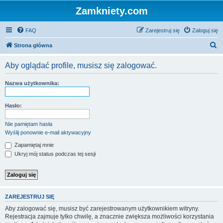
Zamkniety.com
FAQ
Zarejestruj się
Zaloguj się
S
Strona główna
z
Aby oglądać profile, musisz się zalogować.
u
k
Nazwa użytkownika:
a
j
Hasło:
Nie pamiętam hasła
Wyślij ponownie e-mail aktywacyjny
Zapamiętaj mnie
Ukryj mój status podczas tej sesji
ZAREJESTRUJ SIĘ
Aby zalogować się, musisz być zarejestrowanym użytkownikiem witryny.
Rejestracja zajmuje tylko chwilę, a znacznie zwiększa możliwości korzystania