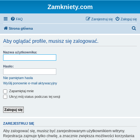
Zamkniety.com
FAQ
Zarejestruj się
Zaloguj się
S
Strona główna
z
Aby oglądać profile, musisz się zalogować.
u
k
Nazwa użytkownika:
a
j
Hasło:
Nie pamiętam hasła
Wyślij ponownie e-mail aktywacyjny
Zapamiętaj mnie
Ukryj mój status podczas tej sesji
ZAREJESTRUJ SIĘ
Aby zalogować się, musisz być zarejestrowanym użytkownikiem witryny.
Rejestracja zajmuje tylko chwilę, a znacznie zwiększa możliwości korzystania