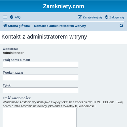
Zamkniety.com
FAQ
Zarejestruj się
Zaloguj się
S
Strona główna
Kontakt z administratorem witryny
z
Kontakt z administratorem witryny
u
k
Odbiorca:
Administrator
a
j
Twój adres e-mail:
Twoja nazwa:
Tytuł:
Treść wiadomości:
Wiadomość zostanie wysłana jako zwykły tekst bez znaczników HTML i BBCode. Twój
adres e-mail zostanie ustawiony jako adres zwrotny tej wiadomości.