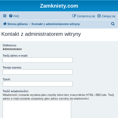
Zamkniety.com
FAQ
Zarejestruj się
Zaloguj się
S
Strona główna
Kontakt z administratorem witryny
z
Kontakt z administratorem witryny
u
k
Odbiorca:
Administrator
a
j
Twój adres e-mail:
Twoja nazwa:
Tytuł:
Treść wiadomości:
Wiadomość zostanie wysłana jako zwykły tekst bez znaczników HTML i BBCode. Twój
adres e-mail zostanie ustawiony jako adres zwrotny tej wiadomości.