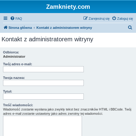
Zamkniety.com
FAQ
Zarejestruj się
Zaloguj się
S
Strona główna
Kontakt z administratorem witryny
z
Kontakt z administratorem witryny
u
k
Odbiorca:
Administrator
a
j
Twój adres e-mail:
Twoja nazwa:
Tytuł:
Treść wiadomości:
Wiadomość zostanie wysłana jako zwykły tekst bez znaczników HTML i BBCode. Twój
adres e-mail zostanie ustawiony jako adres zwrotny tej wiadomości.