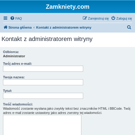
Zamkniety.com
FAQ
Zarejestruj się
Zaloguj się
S
Strona główna
Kontakt z administratorem witryny
z
Kontakt z administratorem witryny
u
k
Odbiorca:
Administrator
a
j
Twój adres e-mail:
Twoja nazwa:
Tytuł:
Treść wiadomości:
Wiadomość zostanie wysłana jako zwykły tekst bez znaczników HTML i BBCode. Twój
adres e-mail zostanie ustawiony jako adres zwrotny tej wiadomości.