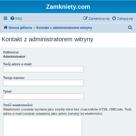
Zamkniety.com
FAQ
Zarejestruj się
Zaloguj się
S
Strona główna
Kontakt z administratorem witryny
z
Kontakt z administratorem witryny
u
k
Odbiorca:
Administrator
a
j
Twój adres e-mail:
Twoja nazwa:
Tytuł:
Treść wiadomości:
Wiadomość zostanie wysłana jako zwykły tekst bez znaczników HTML i BBCode. Twój
adres e-mail zostanie ustawiony jako adres zwrotny tej wiadomości.