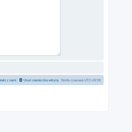
takt z nami
Usuń ciasteczka witryny
Strefa czasowa
UTC+02:00