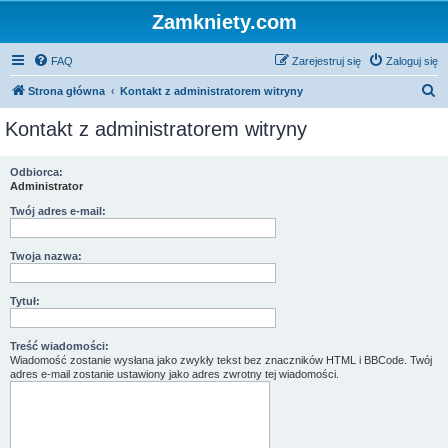
Zamkniety.com
FAQ
Zarejestruj się
Zaloguj się
S
Strona główna
Kontakt z administratorem witryny
z
Kontakt z administratorem witryny
u
k
Odbiorca:
Administrator
a
j
Twój adres e-mail:
Twoja nazwa:
Tytuł:
Treść wiadomości:
Wiadomość zostanie wysłana jako zwykły tekst bez znaczników HTML i BBCode. Twój
adres e-mail zostanie ustawiony jako adres zwrotny tej wiadomości.