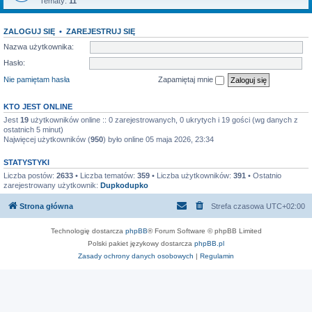
Tematy:
11
ZALOGUJ SIĘ
•
ZAREJESTRUJ SIĘ
Nazwa użytkownika:
Hasło:
Nie pamiętam hasła
Zapamiętaj mnie
KTO JEST ONLINE
Jest
19
użytkowników online :: 0 zarejestrowanych, 0 ukrytych i 19 gości (wg danych z
ostatnich 5 minut)
Najwięcej użytkowników (
950
) było online 05 maja 2026, 23:34
STATYSTYKI
Liczba postów:
2633
• Liczba tematów:
359
• Liczba użytkowników:
391
• Ostatnio
zarejestrowany użytkownik:
Dupkodupko
Strona główna
Strefa czasowa
UTC+02:00
Technologię dostarcza
phpBB
® Forum Software © phpBB Limited
Polski pakiet językowy dostarcza
phpBB.pl
Zasady ochrony danych osobowych
|
Regulamin