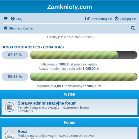
Zamkniety.com
FAQ
Zarejestruj się
Zaloguj się
S
Strona główna
z
Dzisiaj jest 07 sie 2026, 05:02
u
DONATION STATISTICS •
DONATIONS
k
82.19 %
a
Otrzymano
900,00 zł
poprzez wpłaty.
j
Naszym celem jest zebranie
1 095,00 zł
.
99.33 %
Wydano
894,00 zł
z wpłaconych
900,00 zł
.
Wstęp
Sprawy administracyjne forum
Tematy związane z bieżącym działaniem forum
Tematy:
8
Forum
Kosz
Miejsce na usunięte wątki - czyszczone okresowo