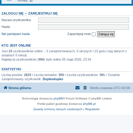
Tematy:
11
ZALOGUJ SIĘ
•
ZAREJESTRUJ SIĘ
Nazwa użytkownika:
Hasło:
Nie pamiętam hasła
Zapamiętaj mnie
KTO JEST ONLINE
Jest
23
użytkowników online :: 0 zarejestrowanych, 0 ukrytych i 23 gości (wg danych z
ostatnich 5 minut)
Najwięcej użytkowników (
950
) było online 05 maja 2026, 23:34
STATYSTYKI
Liczba postów:
2633
• Liczba tematów:
359
• Liczba użytkowników:
391
• Ostatnio
zarejestrowany użytkownik:
Dupkodupko
Strona główna
Strefa czasowa
UTC+02:00
Technologię dostarcza
phpBB
® Forum Software © phpBB Limited
Polski pakiet językowy dostarcza
phpBB.pl
Zasady ochrony danych osobowych
|
Regulamin