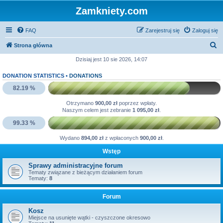
Zamkniety.com
FAQ
Zarejestruj się
Zaloguj się
S
Strona główna
z
Dzisiaj jest 10 sie 2026, 14:07
u
DONATION STATISTICS •
DONATIONS
k
82.19 %
a
Otrzymano
900,00 zł
poprzez wpłaty.
j
Naszym celem jest zebranie
1 095,00 zł
.
99.33 %
Wydano
894,00 zł
z wpłaconych
900,00 zł
.
Wstęp
Sprawy administracyjne forum
Tematy związane z bieżącym działaniem forum
Tematy:
8
Forum
Kosz
Miejsce na usunięte wątki - czyszczone okresowo